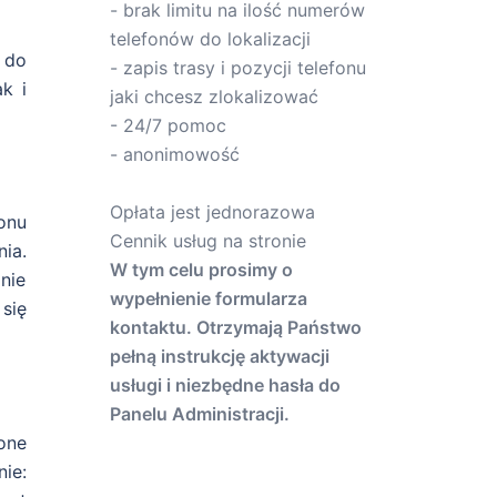
- brak limitu na ilość numerów
telefonów do lokalizacji
 do
- zapis trasy i pozycji telefonu
k i
jaki chcesz zlokalizować
- 24/7 pomoc
- anonimowość
Opłata jest jednorazowa
onu
Cennik usług na stronie
ia.
W tym celu prosimy o
nie
wypełnienie formularza
 się
kontaktu. Otrzymają Państwo
pełną instrukcję aktywacji
usługi i niezbędne hasła do
Panelu Administracji.
one
ie: