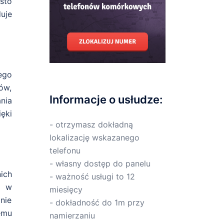
sto
duje
ego
ów,
Informacje o usłudze:
nia
ięki
- otrzymasz dokładną
lokalizację wskazanego
telefonu
- własny dostęp do panelu
ich
- ważność usługi to 12
y w
miesięcy
nie
- dokładność do 1m przy
emu
namierzaniu