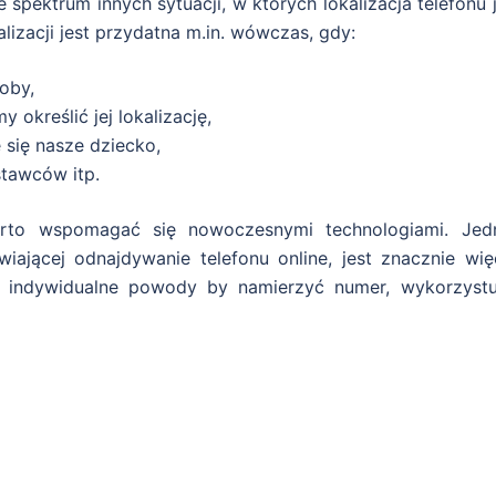
e spektrum innych sytuacji, w których lokalizacja telefonu 
lizacji jest przydatna m.in. wówczas, gdy:
oby,
określić jej lokalizację,
 się nasze dziecko,
tawców itp.
warto wspomagać się nowoczesnymi technologiami. Jed
iającej odnajdywanie telefonu online, jest znacznie więc
, indywidualne powody by namierzyć numer, wykorzystu