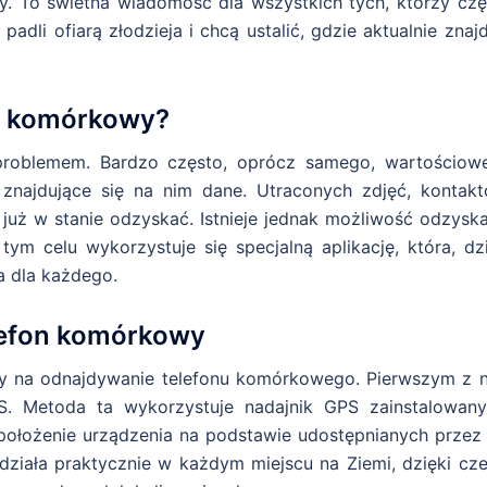
y. To świetna wiadomość dla wszystkich tych, którzy czę
padli ofiarą złodzieja i chcą ustalić, gdzie aktualnie znaj
n komórkowy?
problemem. Bardzo często, oprócz samego, wartościow
znajdujące się na nim dane. Utraconych zdjęć, kontakt
już w stanie odzyskać. Istnieje jednak możliwość odzyska
W tym celu wykorzystuje się specjalną aplikację, która, dz
na dla każdego.
lefon komórkowy
by na odnajdywanie telefonu komórkowego. Pierwszym z n
PS. Metoda ta wykorzystuje nadajnik GPS zainstalowan
 położenie urządzenia na podstawie udostępnianych przez 
działa praktycznie w każdym miejscu na Ziemi, dzięki cz