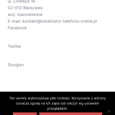
ul.
Lindleya 16
02-013
Warszawa
woj.
mazowieckie
E-mail:
kontakt@lokalizator-telefonu-online.pl
Facebook
Twitter
Google+
Ten serwis wykorzystuje pliki cookies. Korzystanie z witryny
oznacza zgodę na ich zapis lub odczyt wg ustawień
przeglądarki.