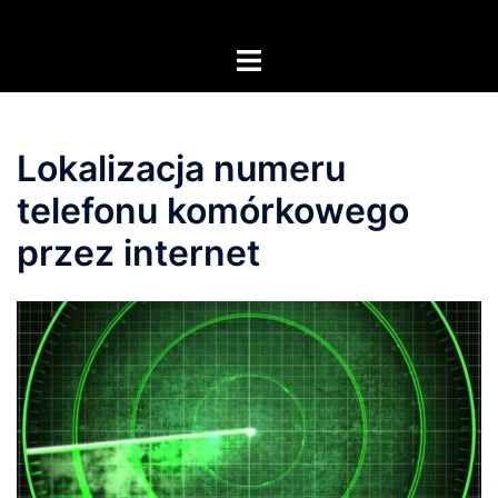
Przejdź
do
Przełącz
treści
menu
Lokalizacja numeru
telefonu komórkowego
przez internet