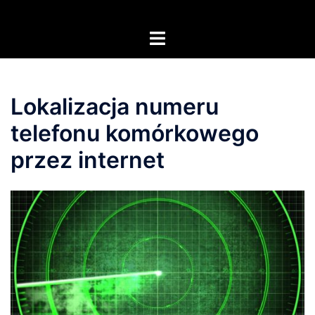
Przejdź
do
Przełącz
treści
menu
Lokalizacja numeru
telefonu komórkowego
przez internet